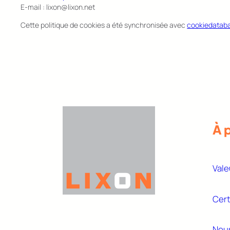
E-mail :
lixon@
lixon.net
Cette politique de cookies a été synchronisée avec
cookiedatab
À 
Vale
Cert
Nous