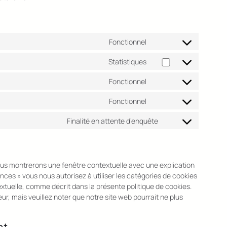
Fonctionnel
Consent
to
Statistiques
Consent
service
to
wordpress
Fonctionnel
Consent
service
to
google-
Fonctionnel
Consent
service
analytics
to
wordfence
Finalité en attente d’enquête
Consent
service
to
litespeed
service
divers
vous montrerons une fenêtre contextuelle avec une explication
ences » vous nous autorisez à utiliser les catégories de cookies
xtuelle, comme décrit dans la présente politique de cookies.
eur, mais veuillez noter que notre site web pourrait ne plus
nt