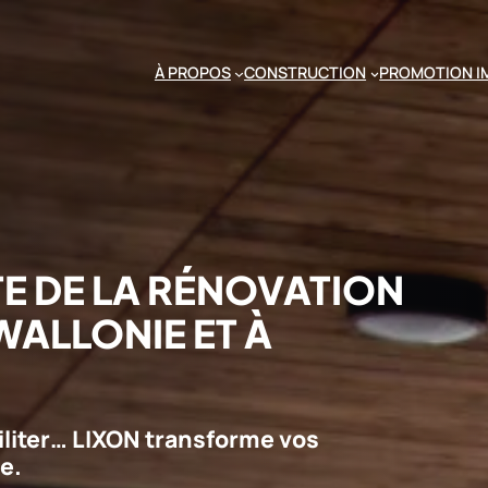
À PROPOS
CONSTRUCTION
PROMOTION I
TE DE LA RÉNOVATION
WALLONIE ET À
iliter… LIXON transforme vos
se.