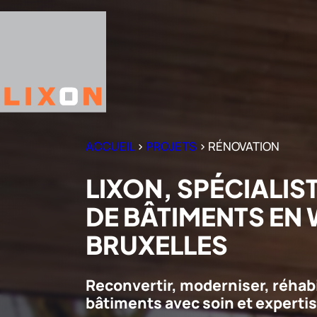
Aller
au
contenu
ACCUEIL
>
PROJETS
>
RÉNOVATION
LIXON, SPÉCIALIS
DE BÂTIMENTS EN 
BRUXELLES
Reconvertir, moderniser, réhab
bâtiments avec soin et experti