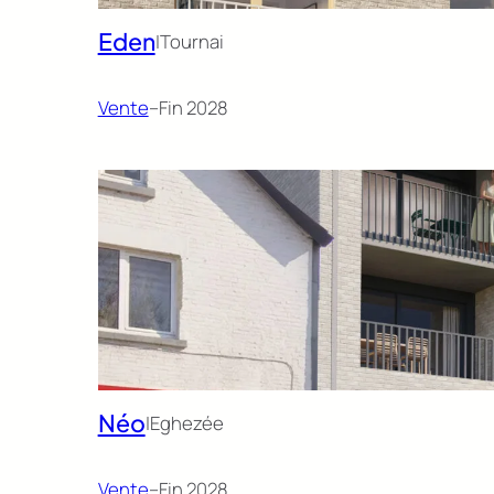
Eden
|
Tournai
Vente
–
Fin 2028
Néo
|
Eghezée
Vente
–
Fin 2028