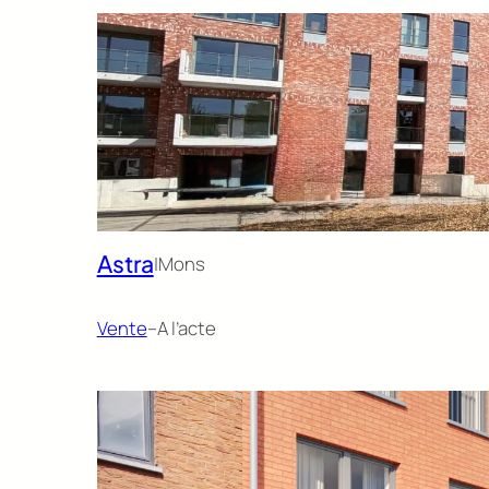
Astra
|
Mons
Vente
–
A l’acte