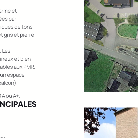
harme et
ées par
briques de tons
 gris et pierre
. Les
ineux et bien
ables aux PMR.
’un espace
balcon).
 A ou A+.
INCIPALES
au