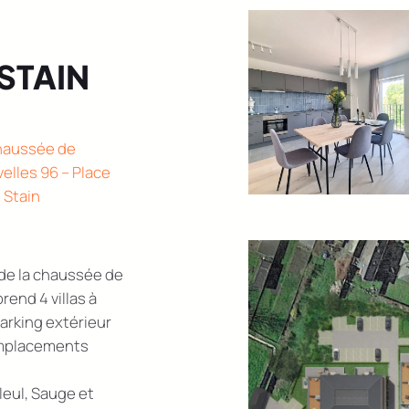
STAIN
aussée de
velles 96 – Place
 Stain
 de la chaussée de
prend 4 villas à
arking extérieur
emplacements
leul, Sauge et