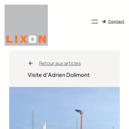
Aller
au
contenu
Contact
Retour aux articles
Visite d’Adrien Dolimont