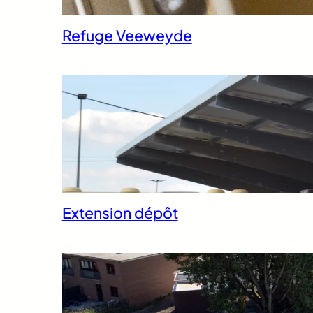
Refuge Veeweyde
Extension dépôt