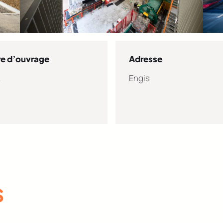
re d’ouvrage
Adresse
L
Engis
S