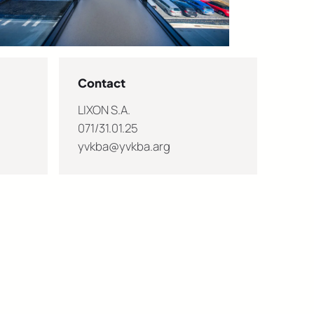
Contact
LIXON S.A.
071/31.01.25
yvkba@yvkba.arg