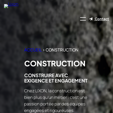
Aller
au
contenu
Contact
ACCUEIL
>
CONSTRUCTION
CONSTRUCTION
CONSTRUIRE AVEC
EXIGENCE ET ENGAGEMENT
Chez LIXON, la construction est
bien plus qu’un métier : c’est une
passion portée par des équipes
engagées et rigoureuses.