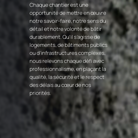
Chaque chantier est une
opportunité de mettre en œuvre
notre savoir-faire, notre sens du
détail et notre volonté de bâtir
durablement. Qu’il s’agisse de
logements, de bâtiments publics
ou d’infrastructures complexes,
nous relevons chaque défi avec
professionnalisme, en plaçant la
qualité, la sécurité et le respect
des délais au cœur de nos
priorités.