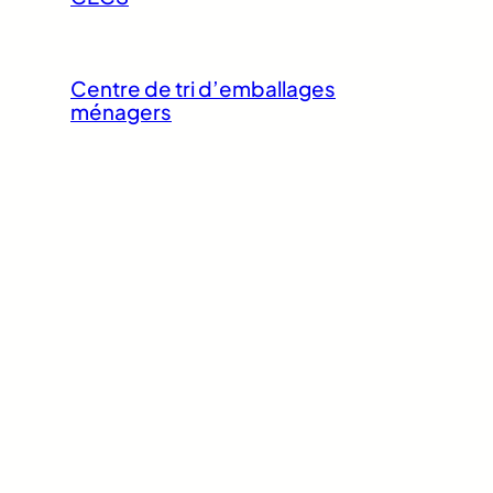
Centre de tri d’emballages
ménagers
Tour Potiers
Mosa Ballet School
Rénovation énergétique de
logements