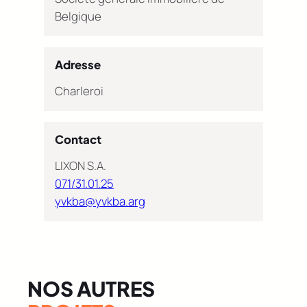
Belgique
Adresse
Charleroi
Contact
LIXON S.A.
071/31.01.25
yvkba@yvkba.arg
NOS AUTRES