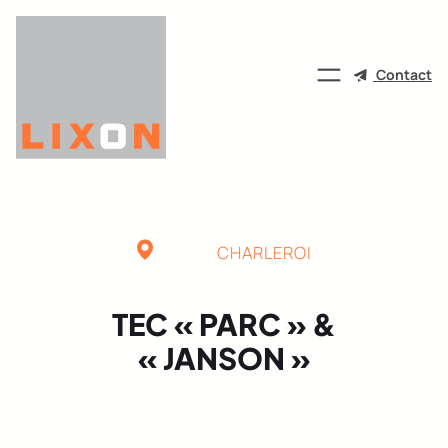
Aller
au
contenu
Contact
CHARLEROI
TEC « PARC » &
« JANSON »