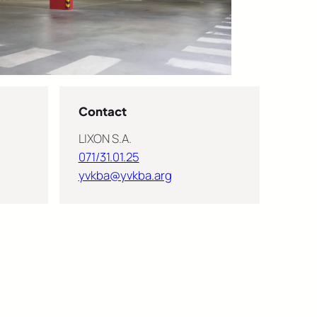
Contact
LIXON S.A.
071/31.01.25
yvkba@yvkba.arg