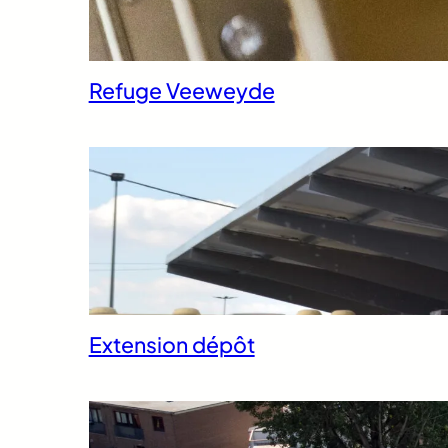
Refuge Veeweyde
Extension dépôt