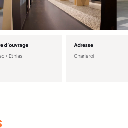
re d’ouvrage
Adresse
ec + Ethias
Charleroi
S