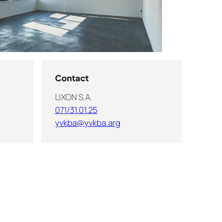
Contact
LIXON S.A.
071/31.01.25
yvkba@yvkba.arg