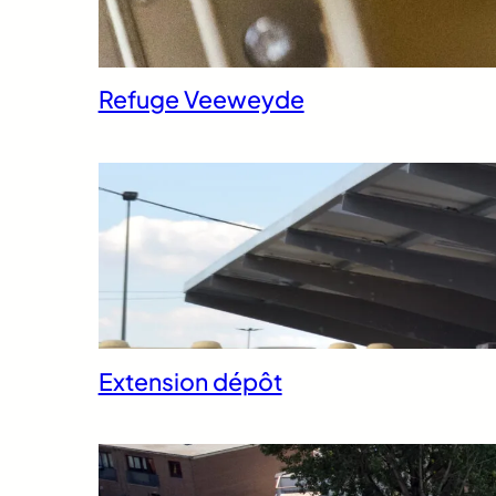
Refuge Veeweyde
Extension dépôt