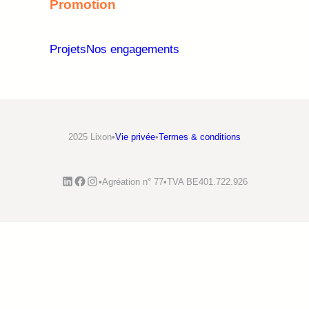
Promotion
Projets
Nos engagements
2025 Lixon
•
Vie privée
•
Termes & conditions
LinkedIn
Facebook
Instagram
•
Agréation n° 77
•
TVA BE401.722.926