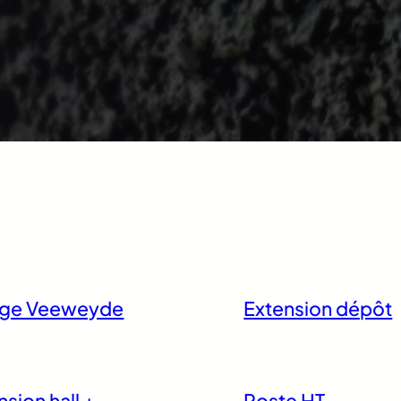
uge Veeweyde
Extension dépôt
nsion hall +
Poste HT