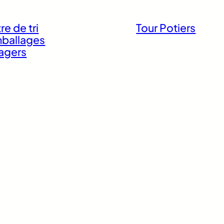
re de tri
Tour Potiers
ballages
agers
ing
Immeuble à
appartements
de la Pierre
Surface commerc
et appartements