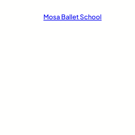
Mosa Ballet School
univercells
iale
Hôtel de Police