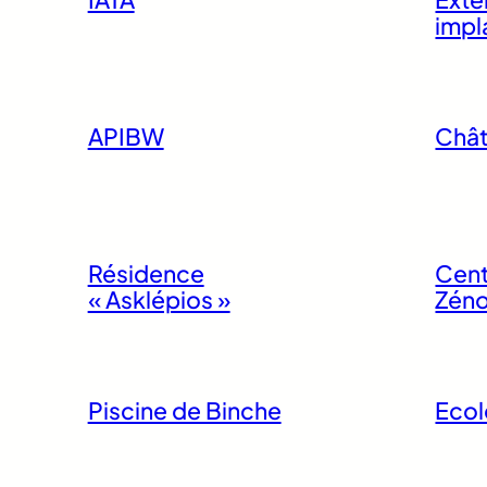
impl
APIBW
Chât
Résidence
Cent
« Asklépios »
Zén
Piscine de Binche
Ecol