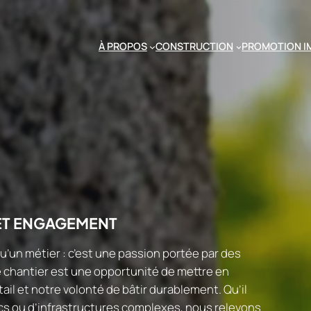
À PROPOS
CONSTRUCTION
PROMOTION I
ET ENGAGEMENT
u’un métier : c’est une passion portée par des
chantier est une opportunité de mettre en
ail et notre volonté de bâtir durablement. Qu’il
cs ou d’infrastructures complexes, nous relevons