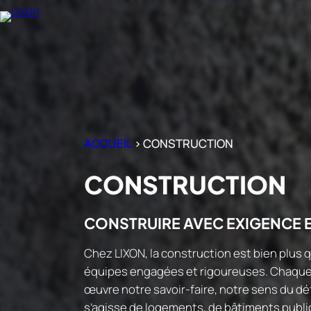
Aller
au
contenu
ACCUEIL
>
CONSTRUCTION
CONSTRUCTION
CONSTRUIRE AVEC EXIGENCE 
Chez LIXON, la construction est bien plus q
équipes engagées et rigoureuses. Chaque 
œuvre notre savoir-faire, notre sens du dét
s’agisse de logements, de bâtiments publi