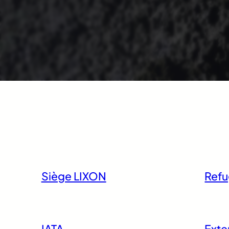
Siège LIXON
Ref
IATA
Exte