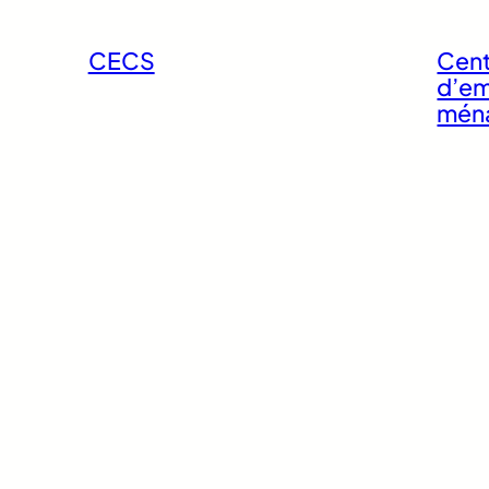
CECS
Cent
d’em
mén
Rénovation
Park
énergétique de
logements
Siège social et
Pôle 
logements