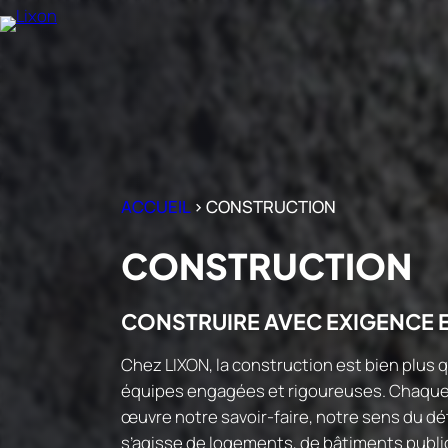
Aller
au
contenu
ACCUEIL
>
CONSTRUCTION
CONSTRUCTION
CONSTRUIRE AVEC EXIGENCE 
Chez LIXON, la construction est bien plus q
équipes engagées et rigoureuses. Chaque 
œuvre notre savoir-faire, notre sens du dét
s’agisse de logements, de bâtiments publi