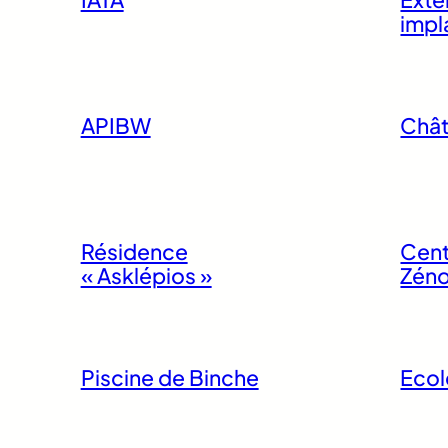
impl
APIBW
Chât
Résidence
Cent
« Asklépios »
Zén
Piscine de Binche
Ecol