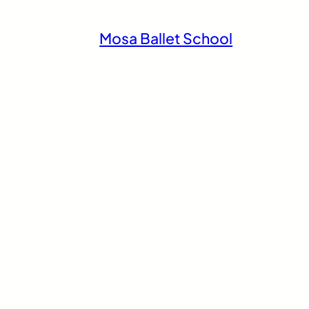
Mosa Ballet School
univercells
iale
Hôtel de Police