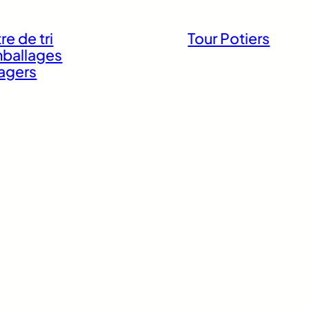
re de tri
Tour Potiers
ballages
agers
ing
Immeuble à
appartements
de la Pierre
Surface commerc
et appartements