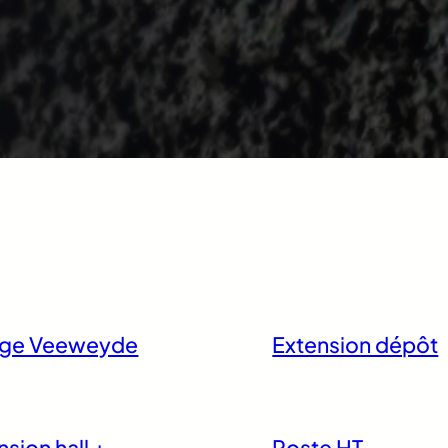
uge Veeweyde
Extension dépôt
nsion hall +
Poste HT