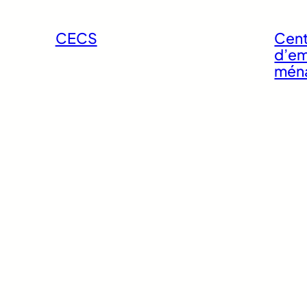
CECS
Cent
d’em
mén
Rénovation
Park
énergétique de
logements
Siège social et
Pôle 
logements