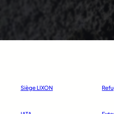
Siège LIXON
Ref
IATA
Exte