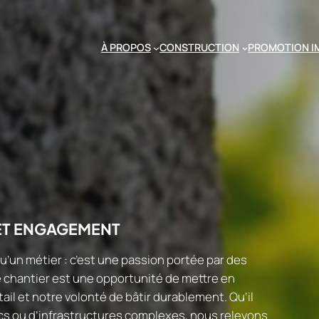
À PROPOS
CONSTRUCTION
PROMOTION I
ET ENGAGEMENT
u’un métier : c’est une passion portée par des
chantier est une opportunité de mettre en
ail et notre volonté de bâtir durablement. Qu’il
cs ou d’infrastructures complexes, nous relevons